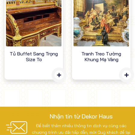
Tủ Buffet Sang Trọng
Tranh Treo Tường
Size To
Khung Mạ Vàng
Nhận tin từ Dekor Haus
Để biết thêm nhiều thông tin dịch vụ cùng các
chương trình ưu đãi hấp dẫn, mời Quý khách để lại